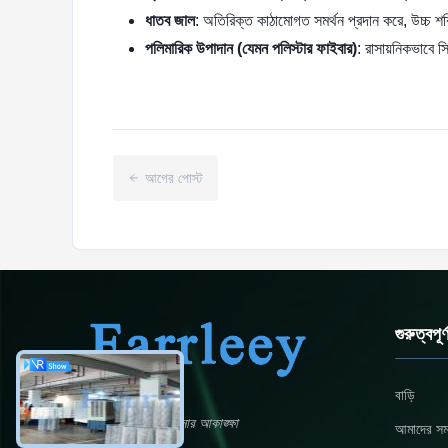
ধাতব জাল
: অতিরিক্ত কাঠামোগত সমর্থন প্রদান করে, উচ্চ শ
পলিমারিক উপাদান (যেমন পলিস্টার ফাইবার)
: রাসায়নিকভাবে 
আগের পোস্ট
গুরুত্বপূ
বাড়ি
পরিবেশে বিপ্লব ঘটানোর আকাঙ্ক্ষা
আমাদের সম্