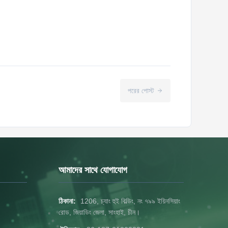
পরের পোস্ট
আমাদের সাথে যোগাযোগ
ঠিকানা:
1206, চ্যাং হুই বিল্ডিং, নং ৭৯৯ ইয়িনসিয়াং
রোড, জিয়াডিং জেলা, সাংহাই, চীন।