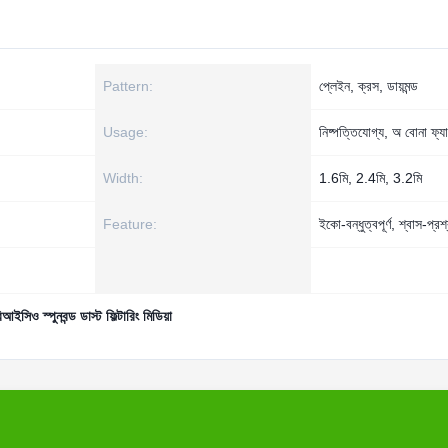
Pattern:
প্লেইন, ক্রস, ডায়মন্ড
Usage:
নিষ্পত্তিযোগ্য, অ বোনা ফ্যা
Width:
1.6মি, 2.4মি, 3.2মি
Feature:
ইকো-বন্ধুত্বপূর্ণ, শ্বাস-প্রশ্
িআইসিও স্পুনবন্ড ডাস্ট ফিল্টারিং মিডিয়া