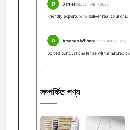
D
Daniel
Mexico
Jul 17.2025
Friendly experts who deliver real solutions.
A
Amanda Wilson
United States
May 3
Solved our dust challenge with a tailored so
সম্পর্কিত পণ্য