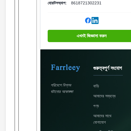
হোয়াটসঅ্যাপ:
8618721302231
এখনই জিজ্ঞাসা করুন
গুরুত্বপূর্ণ সংযোগ
পরিবেশে বিপ্লব
বাড়ি
ঘটানোর আকাঙ্ক্ষা
আমাদের সম্বন্ধে
পণ্য
আমাদের সাথে
যোগাযোগ