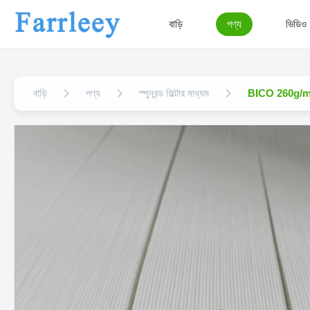
বাড়ি
পণ্য
ভিডিও
বাড়ি
পণ্য
স্পুনবন্ড ফিল্টার মাধ্যম
BICO 260g/m2 ননউ