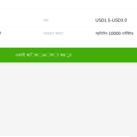
দাম:
USD1.5-USD3.0
ি
সরবরাহ ক্ষমতা:
প্রতিদিন 10000 বর্গমিটার
এ
খ
ন
ই
জ
ি
জ
্
ঞ
া
স
া
ক
র
ু
ন