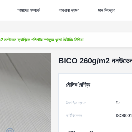
আমাদের সম্পর্কে
কারখানা ভ্রমণ
মান নিয়ন্ত্রণ
ভেন ফ্যাব্রিক পলিস্টার স্পনবন্ড ধুলো ফিল্টারিং মিডিয়া
BICO 260g/m2 ননউভেন ফ্যাব্র
মৌলিক বৈশিষ্ট্য
উৎপত্তি স্থান:
চীন
সার্টিফিকেশন:
ISO9001