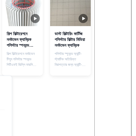
শিল্প ফিল্টারেশনে
ডাস্ট ফিল্টারিং কার্টিজ
ননউভেন ফ্যাব্রিক
পলিস্টার ফিল্টার মিডিয়া
পলিস্টার স্পনবন্ড
ননউভেন ফ্যাব্রিক
পিটিএফই ঝিল্লি
শিল্প ফিল্টারেশনে ননউভেন
পলিস্টার স্পুনবন্ড অ্যান্টি-
টিস্যু পলিস্টার স্পনবন্ড
স্ট্যাটিক অতিরিক্ত
পিটিএফই ঝিল্লি ফারলি
নিরাপত্তার জন্য অ্যান্টি-
ফিল্টারেশন পলিস্টার স্পিনবন্ড
স্ট্যাটিক বৈশিষ্ট্য পণ্যের
ঝিল্লি ফিল্টার মিডিয়া, এর
বর্ণনাঃ আমাদের
উচ্চ পরিস্রাবণ দক্ষতা, কম
অ্যান্টিস্ট্যাটিক পলিস্টার
শক্তি খরচ, সহজ পরিষ্কার,
স্পনবন্ড উপাদানটি উচ্চমানের
জারা প্রতিরোধের এবং
পলিস্টার ফাইবার দিয়ে তৈরি
আর্দ্রতা প্রতিরোধের
যা স্পিনিং প্রক্রিয়ার
সাথে,ধুলো সংগ্রহ শিল্পে
মাধ্যমে একত্রিত হয়।এই
ব্যাপকভাবে ব্যবহৃত হয়এটি
অনন্য নির্মাণ উচ্চ স্তরের
বিশেষত উচ্চ নির্ভুলতা এবং
ফিল্টারিং দক্ষতা প্রদান করে,
উচ্চ ...
নির...