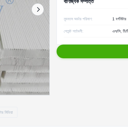
বাণিজ্যিক সম্পত্তি
ন্যূনতম অর্ডার পরিমাণ:
1 বর্গমিটার
পেমেন্ট শর্তাবলী:
এল/সি, টি/ট
টার মিডিয়া