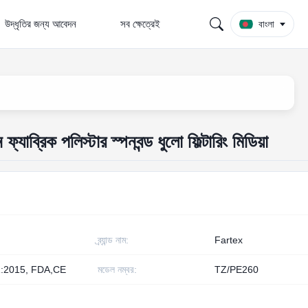
উদ্ধৃতির জন্য আবেদন
সব ক্ষেত্রেই
বাংলা
িক পলিস্টার স্পনবন্ড ধুলো ফিল্টারিং মিডিয়া
ব্র্যান্ড নাম:
Fartex
:2015, FDA,CE
মডেল নম্বর:
TZ/PE260