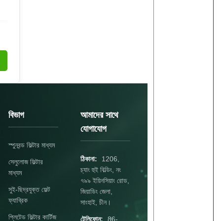
বিভাগ
আমাদের সাথে
যোগাযোগ
স্পুনবন্ড ফিল্টার মাধ্যম
ঠিকানা:
1206,
সেলুলোজ ফিল্টার
চ্যাং হুই বিল্ডিং, নং
মাধ্যম
৭৯৯ ইয়িনসিয়াং রোড,
সুই-ছিদ্রযুক্ত ফেল্ট
জিয়াডিং জেলা,
ফ্যাব্রিক
সাংহাই, চীন।
প্লিটেড ফিল্টার কার্টিজ
টেলিফোন:
86-