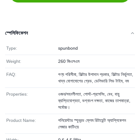
স্পেসিফিকেশন
Type:
spunbond
Weight:
260 জিএসএম
FAQ:
পণ্য পরিসীমা, ফিল্টার উপাদান প্রকার, ফিল্টার নির্ভুলতা,
খাদ্য যোগাযোগের গ্রেড, ডেলিভারি লিড টাইম, নম
Properties:
ওজন/সহনশীলতা, পোস্ট-প্রসেসিং, বেধ, বায়ু
ব্যাপ্তিযোগ্যতা, ভগ্নাংশ দক্ষতা, কাজের তাপমাত্রা,
সর্বোচ্চ।
Product Name:
পলিয়েস্টার স্পুনবন্ড ফ্লেম রিটার্ডেন্ট অ্যাপ্লিকেশন
লেজার কাটিংয়ে