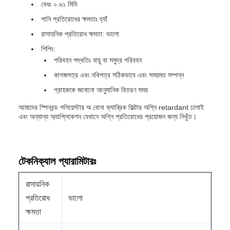
বেধঃ ০.৬১ মিমি
পানি প্রতিরোধের ক্ষমতাঃ হ্যাঁ
রাসায়নিক প্রতিরোধ ক্ষমতা: ভালো
শিপিং:
পরিবহন পদ্ধতিঃ বায়ু বা সমুদ্র পরিবহন
কাগজপত্র এবং নথিপত্র সঠিকভাবে এবং সময়মত সম্পন্ন
গ্রাহককে জানানো আনুমানিক বিতরণ সময়
আমাদের স্পিনবন্ড পলিয়েস্টার অ বোনা ফ্যাব্রিক ফিল্টার অগ্নি retardant ঢালাই
এবং অন্যান্য অ্যাপ্লিকেশন যেখানে অগ্নি প্রতিরোধের প্রয়োজন জন্য নিখুঁত।
টেকনিক্যাল প্যারামিটারঃ
রাসায়নিক
প্রতিরোধ
ভালো
ক্ষমতা