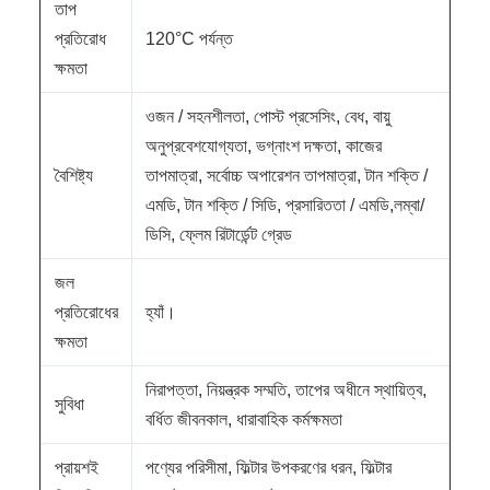
তাপ
প্রতিরোধ
120°C পর্যন্ত
ক্ষমতা
ওজন / সহনশীলতা, পোস্ট প্রসেসিং, বেধ, বায়ু
অনুপ্রবেশযোগ্যতা, ভগ্নাংশ দক্ষতা, কাজের
বৈশিষ্ট্য
তাপমাত্রা, সর্বোচ্চ অপারেশন তাপমাত্রা, টান শক্তি /
এমডি, টান শক্তি / সিডি, প্রসারিততা / এমডি,লম্বা/
ডিসি, ফ্লেম রিটার্ডেন্ট গ্রেড
জল
প্রতিরোধের
হ্যাঁ।
ক্ষমতা
নিরাপত্তা, নিয়ন্ত্রক সম্মতি, তাপের অধীনে স্থায়িত্ব,
সুবিধা
বর্ধিত জীবনকাল, ধারাবাহিক কর্মক্ষমতা
প্রায়শই
পণ্যের পরিসীমা, ফিল্টার উপকরণের ধরন, ফিল্টার