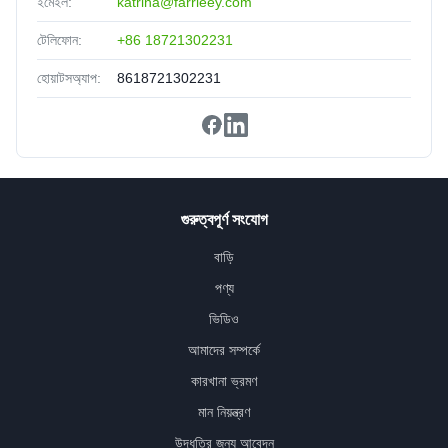
ইমেইল:
katrina@farrleey.com
টেলিফোন:
+86 18721302231
হোয়াটসঅ্যাপ:
8618721302231
গুরুত্বপূর্ণ সংযোগ
বাড়ি
পণ্য
ভিডিও
আমাদের সম্পর্কে
কারখানা ভ্রমণ
মান নিয়ন্ত্রণ
উদ্ধৃতির জন্য আবেদন