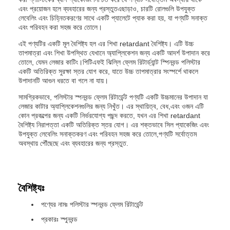
এবং প্রয়োজন হলে ব্যবহারের জন্য প্রস্তুতএছাড়াও, চারটি রোলগুলি উপযুক্ত
লেবেলিং এবং চিহ্নিতকরণের সাথে একটি প্যালেটে প্যাক করা হয়, যা পণ্যটি সনাক্ত
এবং পরিবহন করা সহজ করে তোলে।
এই পণ্যটির একটি মূল বৈশিষ্ট্য হল এর শিখা retardant বৈশিষ্ট্য। এটি উচ্চ
তাপমাত্রা এবং শিখা উপস্থিত যেখানে অ্যাপ্লিকেশন জন্য একটি আদর্শ উপাদান করে
তোলে, যেমন লেজার কাটিং।পিটিএফই ঝিল্লি ফ্লেম রিটার্ড্যান্ট স্পিনবন্ড পলিস্টার
একটি অতিরিক্ত সুরক্ষা স্তর যোগ করে, যাতে উচ্চ তাপমাত্রার সংস্পর্শে থাকলে
উপাদানটি আগুন ধরতে বা গলে না যায়।
সামগ্রিকভাবে, পলিস্টার স্পনবন্ড ফ্লেম রিটার্ডেন্ট পণ্যটি একটি উচ্চমানের উপাদান যা
লেজার কাটার অ্যাপ্লিকেশনগুলির জন্য নিখুঁত। এর স্থায়িত্ব, বেধ,এবং ওজন এটি
কোন প্রকল্পের জন্য একটি নির্ভরযোগ্য পছন্দ করতে, যখন এর শিখা retardant
বৈশিষ্ট্য নিরাপত্তা একটি অতিরিক্ত স্তর যোগ। এর শক্তভাবে সিল প্যাকেজিং এবং
উপযুক্ত লেবেলিং সনাক্তকরণ এবং পরিবহন সহজ করে তোলে,পণ্যটি সর্বোত্তম
অবস্থায় পৌঁছেছে এবং ব্যবহারের জন্য প্রস্তুত.
বৈশিষ্ট্যঃ
পণ্যের নামঃ পলিস্টার স্পনবন্ড ফ্লেম রিটার্ডেন্ট
প্রকারঃ স্পুনবন্ড