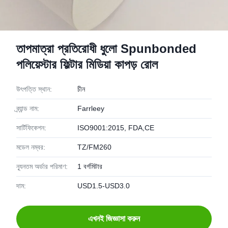
তাপমাত্রা প্রতিরোধী ধুলো Spunbonded
পলিয়েস্টার ফিল্টার মিডিয়া কাপড় রোল
উৎপত্তি স্থান:
চীন
ব্র্যান্ড নাম:
Farrleey
সার্টিফিকেশন:
ISO9001:2015, FDA,CE
মডেল নম্বর:
TZ/FM260
ন্যূনতম অর্ডার পরিমাণ:
1 বর্গমিটার
দাম:
USD1.5-USD3.0
এখনই জিজ্ঞাসা করুন