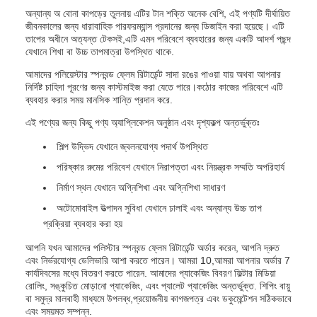
অন্যান্য অ বোনা কাপড়ের তুলনায় এটির টান শক্তি অনেক বেশি, এই পণ্যটি দীর্ঘায়িত
জীবনকালের জন্য ধারাবাহিক পারফরম্যান্স প্রদানের জন্য ডিজাইন করা হয়েছে। এটি
তাপের অধীনে অত্যন্ত টেকসই,এটি এমন পরিবেশে ব্যবহারের জন্য একটি আদর্শ পছন্দ
যেখানে শিখা বা উচ্চ তাপমাত্রা উপস্থিত থাকে.
আমাদের পলিয়েস্টার স্পনবন্ড ফ্লেম রিটার্ডেন্ট সাদা রঙের পাওয়া যায় অথবা আপনার
নির্দিষ্ট চাহিদা পূরণের জন্য কাস্টমাইজ করা যেতে পারে।কঠোর কাজের পরিবেশে এটি
ব্যবহার করার সময় মানসিক শান্তি প্রদান করে.
এই পণ্যের জন্য কিছু পণ্য অ্যাপ্লিকেশন অনুষ্ঠান এবং দৃশ্যকল্প অন্তর্ভুক্তঃ
শিল্প উদ্ভিদ যেখানে জ্বলনযোগ্য পদার্থ উপস্থিত
পরিষ্কার রুমের পরিবেশ যেখানে নিরাপত্তা এবং নিয়ন্ত্রক সম্মতি অপরিহার্য
নির্মাণ স্থল যেখানে অগ্নিশিখা এবং অগ্নিশিখা সাধারণ
অটোমোবাইল উত্পাদন সুবিধা যেখানে ঢালাই এবং অন্যান্য উচ্চ তাপ
প্রক্রিয়া ব্যবহার করা হয়
আপনি যখন আমাদের পলিস্টার স্পনবন্ড ফ্লেম রিটার্ডেন্ট অর্ডার করেন, আপনি দ্রুত
এবং নির্ভরযোগ্য ডেলিভারি আশা করতে পারেন। আমরা 10,আমরা আপনার অর্ডার 7
কার্যদিবসের মধ্যে বিতরণ করতে পারেন. আমাদের প্যাকেজিং বিবরণ ফিল্টার মিডিয়া
রোলিং, সঙ্কুচিত মোড়ানো প্যাকেজিং, এবং প্যালেট প্যাকেজিং অন্তর্ভুক্ত. শিপিং বায়ু
বা সমুদ্র মালবাহী মাধ্যমে উপলব্ধ,প্রয়োজনীয় কাগজপত্র এবং ডকুমেন্টেশন সঠিকভাবে
এবং সময়মত সম্পন্ন.