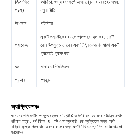
জিজ্ঞাসিত
যথার্থতা, খাদ্য সংস্পর্শে আসা গ্রেড, সরবরাহের সময়,
প্রশ্ন
নমুনা নীতি
উপাদান
পলিস্টার
একটি প্লাস্টিকের ব্যাগে ভালভাবে সিল করা, চারটি
প্যাকেজ
রোল উপযুক্ত লেবেল এবং চিহ্নিতকরণের সাথে একটি
প্যালেটে প্যাক করা
রঙ
সাদা / কাস্টমাইজড
প্রকার
স্পনবন্ড
অ্যাপ্লিকেশনঃ
আমাদের পলিয়েস্টার স্পনবন্ড ফ্লেম রিটার্ডেন্ট চীনে তৈরি করা হয় এবং সর্বনিম্ন অর্ডার
পরিমাণ মাত্র ১ বর্গ মিটার।0, এটি এমন ব্যবসায়ী এবং ব্যক্তিদের জন্য একটি
সাশ্রয়ী মূল্যের পছন্দ যারা তাদের কাজের জন্য একটি নির্ভরযোগ্য শিখা retardant
প্রয়োজন।