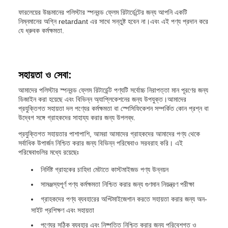
ফারলেয়ের উচ্চমানের পলিস্টার স্পনবন্ড ফ্লেম রিটার্ডেন্টের জন্য আপনি একটি
নিম্নমানের অগ্নি retardant এর সাথে সন্তুষ্ট হবেন না।এবং এই পণ্য প্রদান করে
যে ধ্রুবক কর্মক্ষমতা.
সহায়তা ও সেবা:
আমাদের পলিস্টার স্পনবন্ড ফ্লেম রিটার্ডেন্ট পণ্যটি সর্বোচ্চ নিরাপত্তা মান পূরণের জন্য
ডিজাইন করা হয়েছে এবং বিভিন্ন অ্যাপ্লিকেশনের জন্য উপযুক্ত।আমাদের
প্রযুক্তিগত সহায়তা দল পণ্যের কর্মক্ষমতা বা স্পেসিফিকেশন সম্পর্কিত কোন প্রশ্ন বা
উদ্বেগ সঙ্গে গ্রাহকদের সাহায্য করার জন্য উপলব্ধ.
প্রযুক্তিগত সহায়তার পাশাপাশি, আমরা আমাদের গ্রাহকদের আমাদের পণ্য থেকে
সর্বাধিক উপার্জন নিশ্চিত করার জন্য বিভিন্ন পরিষেবাও সরবরাহ করি। এই
পরিষেবাগুলির মধ্যে রয়েছেঃ
নির্দিষ্ট গ্রাহকের চাহিদা মেটাতে কাস্টমাইজড পণ্য উন্নয়ন
সামঞ্জস্যপূর্ণ পণ্য কর্মক্ষমতা নিশ্চিত করার জন্য গুণমান নিয়ন্ত্রণ পরীক্ষা
গ্রাহকদের পণ্য ব্যবহারের অপ্টিমাইজেশান করতে সহায়তা করার জন্য অন-
সাইট প্রশিক্ষণ এবং সহায়তা
পণ্যের সঠিক ব্যবহার এবং নিষ্পত্তি নিশ্চিত করার জন্য পরিবেশগত ও