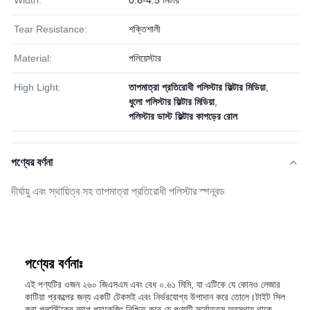
Width:
0.6-4.5 মিটার
Tear Resistance:
শক্তিশালী
Material:
পলিয়েস্টার
High Light:
তাপমাত্রা প্রতিরোধী পলিস্টার ফিল্টার মিডিয়া
,
ধুলো পলিস্টার ফিল্টার মিডিয়া
,
পলিস্টার ডাস্ট ফিল্টার কাপড়ের রোল
পণ্যের বর্ণনা
দীর্ঘায়ু এবং স্থায়িত্ব সহ তাপমাত্রা প্রতিরোধী পলিস্টার স্পনবন্ড
পণ্যের বর্ণনাঃ
এই পণ্যটির ওজন ২৬০ জিএসএম এবং বেধ ০.৬১ মিমি, যা এটিকে যে কোনও লেজার
কাটিয়া প্রকল্পের জন্য একটি টেকসই এবং নির্ভরযোগ্য উপাদান করে তোলে।টাইট সিল
করা প্লাস্টিকের ব্যাগ প্যাকেজিং নিশ্চিত করে যে পণ্যটি সর্বোত্তম অবস্থায় থাকে