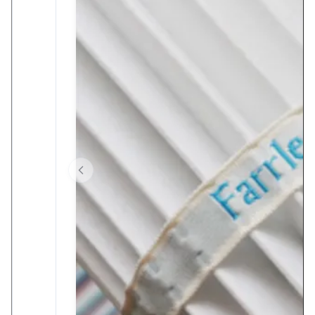
৪ তারকা
3 তারা
২ তারকা
১ তারকা
Charlotte
C
United Kingdom
Aug 8.2025
Great product
Jessica
J
Canada
Jun 17.2025
Reliable performance
Ava
A