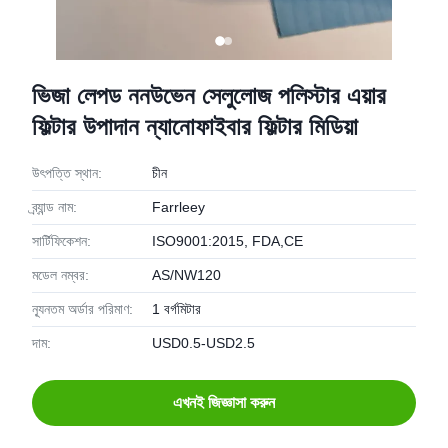
ভিজা লেপড ননউভেন সেলুলোজ পলিস্টার এয়ার
ফিল্টার উপাদান ন্যানোফাইবার ফিল্টার মিডিয়া
উৎপত্তি স্থান:
চীন
ব্র্যান্ড নাম:
Farrleey
সার্টিফিকেশন:
ISO9001:2015, FDA,CE
মডেল নম্বর:
AS/NW120
ন্যূনতম অর্ডার পরিমাণ:
1 বর্গমিটার
দাম:
USD0.5-USD2.5
এখনই জিজ্ঞাসা করুন