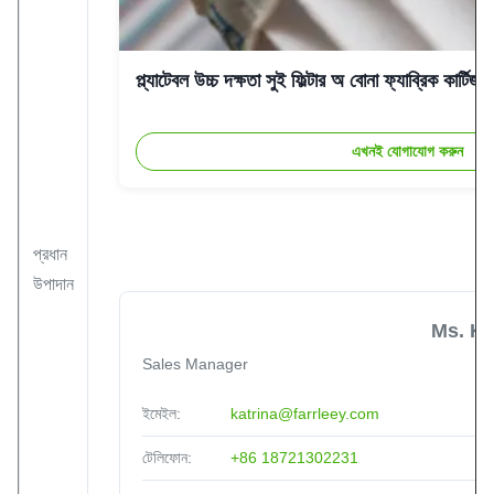
Australia
Jan 3.2025
trusted partner
প্ল্যাটেবল উচ্চ দক্ষতা সুই ফিল্টার অ বোনা ফ্যাব্রিক কার্টিজ ম
এখনই যোগাযোগ করুন
প্রধান
উপাদান
Ms. Ka
Sales Manager
ইমেইল:
katrina@farrleey.com
টেলিফোন:
+86 18721302231