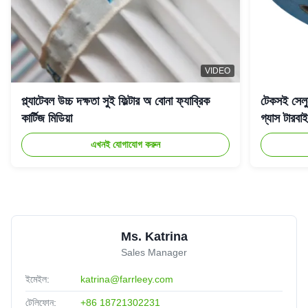
Mason
★★★★★
★★★★★
M
Argentina
Jul 22.2025
Well-packaged
VIDEO
Emma Walker
প্ল্যাটেবল উচ্চ দক্ষতা সুই ফিল্টার অ বোনা ফ্যাব্রিক
টেকসই সেলুল
★★★★★
★★★★★
E
Brazil
Jul 1.2025
কার্টিজ মিডিয়া
গ্যাস টারব
Reliable performance, consistent quality every time.
এখনই যোগাযোগ করুন
Ms. Katrina
Sales Manager
ইমেইল:
katrina@farrleey.com
টেলিফোন:
+86 18721302231