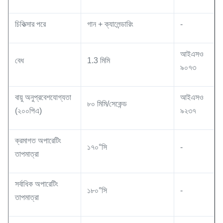
চিকিত্সার পরে
গান + ক্যালেন্ডারিং
-
আইএসও
বেধ
1.3 মিমি
৯০৭৩
বায়ু অনুপ্রবেশযোগ্যতা
আইএসও
৮০ মিমি/সেকেন্ড
(২০০পিএ)
৯২৩৭
ক্রমাগত অপারেটিং
১৭০°সি
-
তাপমাত্রা
সর্বাধিক অপারেটিং
১৮০°সি
-
তাপমাত্রা