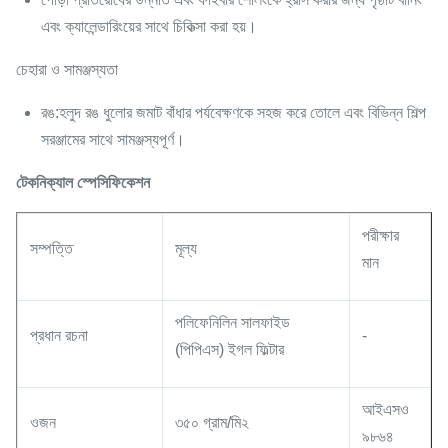
এবং ক্যালেন্ডারিংয়ের সাথে চিকিত্সা করা হয়।
চেহারা ও সামঞ্জস্যতা
রঙ:
হলুদ রঙ ধুলোর জমাট বাঁধার পর্যবেক্ষণকে সহজ করে তোলে এবং বিভিন্ন শিল্প
সরঞ্জামের সাথে সামঞ্জস্যপূর্ণ।
টেকনিক্যাল স্পেসিফিকেশন
পরীক্ষার
সম্পত্তি
মূল্য
মান
পলিফেনিলিন সালফাইড
প্রধান রচনা
-
(পিপিএস) ইগল ফিল্টার
আইএসও
ওজন
৩৫০ গ্রাম/মি২
৯৮৬৪