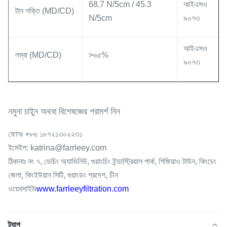
68.7 N/5cm / 45.3
আইএসও
টান শক্তি (MD/CD)
N/5cm
৯০৭৩
আইএসও
লম্বা (MD/CD)
>৬৫%
৯০৭৩
নমুনা চাইুন অথবা বিশেষজ্ঞের পরামর্শ নিন
ফোনঃ +৮৬ ১৮৭২১৩০২২৩১
ইমেইল: katrina@farrleey.com
ঠিকানাঃ নং ৭, ডেচিং অ্যাভিনিউ, গুয়াংচিং ইন্ডাস্ট্রিয়াল পার্ক, শিজিয়াও টাউন, কিংচেং
জেলা, কিংইউয়ান সিটি, গুয়াংডং প্রদেশ, চীন
ওয়েবসাইটঃ
www.farrleeyfiltration.com
ট্যাগ