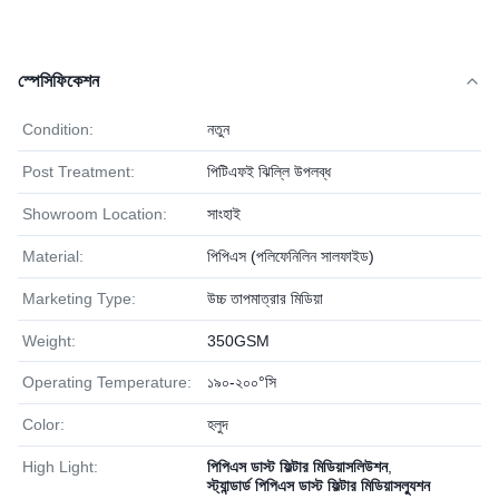
স্পেসিফিকেশন
Condition:
নতুন
Post Treatment:
পিটিএফই ঝিল্লি উপলব্ধ
Showroom Location:
সাংহাই
Material:
পিপিএস (পলিফেনিলিন সালফাইড)
Marketing Type:
উচ্চ তাপমাত্রার মিডিয়া
Weight:
350GSM
Operating Temperature:
১৯০-২০০°সি
Color:
হলুদ
High Light:
পিপিএস ডাস্ট ফিল্টার মিডিয়াসলিউশন
,
স্ট্যান্ডার্ড পিপিএস ডাস্ট ফিল্টার মিডিয়াসল্যুশন