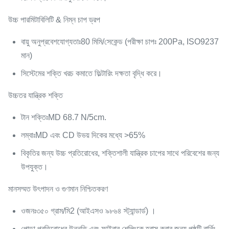
উচ্চ পারমিটাবিলিটি & নিম্ন চাপ ড্রপ
বায়ু অনুপ্রবেশযোগ্যতাঃ
80 মিমি/সেকেন্ড (পরীক্ষা চাপঃ 200Pa, ISO9237
মান)
সিস্টেমের শক্তি খরচ কমাতে ফিল্টারিং দক্ষতা বৃদ্ধি করে।
উচ্চতর যান্ত্রিক শক্তি
টান শক্তিঃ
MD 68.7 N/5cm.
লম্বাঃ
MD এবং CD উভয় দিকের মধ্যে >65%
বিকৃতির জন্য উচ্চ প্রতিরোধের, শক্তিশালী যান্ত্রিক চাপের সাথে পরিবেশের জন্য
উপযুক্ত।
মানসম্মত উৎপাদন ও গুণমান নিশ্চিতকরণ
ওজনঃ
৩৫০ গ্রাম/মি2 (আইএসও ৯৮৬৪ স্ট্যান্ডার্ড) ।
পোড়া প্রতিরোধের উন্নতি এবং ফাইবার শেলিংকে হ্রাস করার জন্য পৃষ্ঠটি বার্নিং