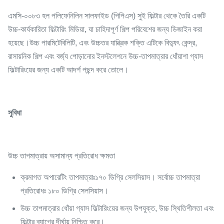
এমসি-০০৮৩ হল পলিফেনিলিন সালফাইড (পিপিএস) সুই ফিল্টার থেকে তৈরি একটি
উচ্চ-কার্যকারিতা ফিল্টারিং মিডিয়া, যা চাহিদাপূর্ণ শিল্প পরিবেশের জন্য ডিজাইন করা
হয়েছে।উচ্চ পারমিটেবিলিটি, এবং উচ্চতর যান্ত্রিক শক্তি এটিকে বিদ্যুৎ কেন্দ্র,
রাসায়নিক শিল্প এবং বর্জ্য পোড়ানোর ইনস্টলেশনে উচ্চ-তাপমাত্রার ধোঁয়াশা গ্যাস
ফিল্টারিংয়ের জন্য একটি আদর্শ পছন্দ করে তোলে।
সুবিধা
উচ্চ তাপমাত্রায় অসামান্য প্রতিরোধ ক্ষমতা
ক্রমাগত অপারেটিং তাপমাত্রাঃ
১৭০ ডিগ্রি সেলসিয়াস। সর্বোচ্চ তাপমাত্রা
প্রতিরোধঃ ১৮০ ডিগ্রি সেলসিয়াস।
উচ্চ তাপমাত্রার ধোঁয়া গ্যাস ফিল্টারিংয়ের জন্য উপযুক্ত, উচ্চ স্থিতিশীলতা এবং
ফিল্টার ব্যাগের দীর্ঘায়ু নিশ্চিত করে।