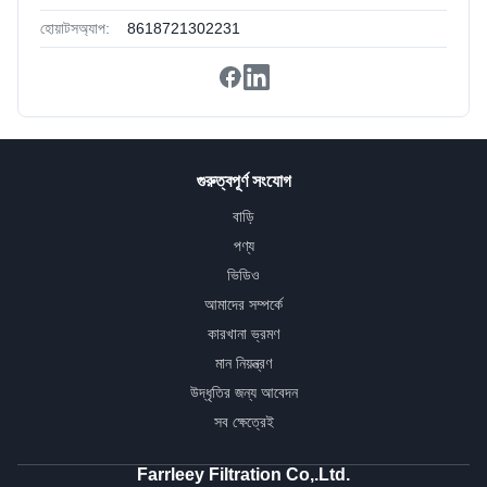
হোয়াটসঅ্যাপ:
8618721302231
গুরুত্বপূর্ণ সংযোগ
বাড়ি
পণ্য
ভিডিও
আমাদের সম্পর্কে
কারখানা ভ্রমণ
মান নিয়ন্ত্রণ
উদ্ধৃতির জন্য আবেদন
সব ক্ষেত্রেই
Farrleey Filtration Co,.Ltd.