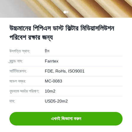
উচ্চমানের পিপিএস ডাস্ট ফিল্টার মিডিয়াসলিউশন
পরিবেশ রক্ষার জন্য
উৎপত্তি স্থান:
চীন
ব্র্যান্ড নাম:
Farrtex
সার্টিফিকেশন:
FDE, RoHs, ISO9001
মডেল নম্বর:
MC-0083
ন্যূনতম অর্ডার পরিমাণ:
10m2
দাম:
USD5-20m2
এখনই জিজ্ঞাসা করুন